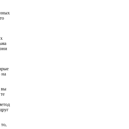
онных
то
их
ьма
 они
тарые
 на
 вы
 те
метод
друг
 то,