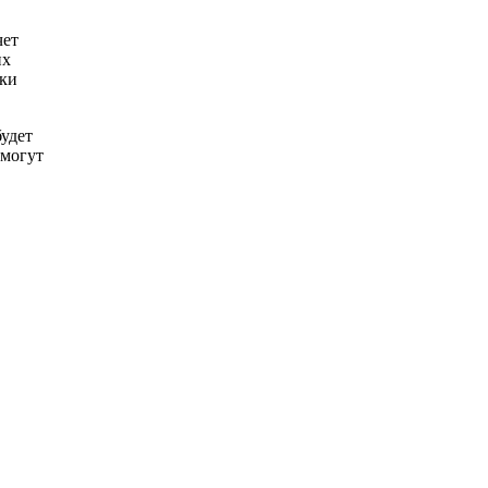
чет
их
пки
будет
 могут