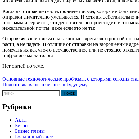
что чрезвычайно важно для цифровых маркетологов, и вот как
Когда вы отправляете электронные письма, которые в большинс
отправки значительно уменьшается. И хотя вы действительно н
программ и сервисов, это действительно происходит, и это мо
нежелательной почты, даже если это не так.
Отправляя ваши письма на законные адреса электронной почты,
расти, а не падать. В отличие от отправки на заброшенные адр
помечать их как что-то несущественное или не стоящее открыт
цифрового маркетолога.
Нет статей по теме.
Навигация
Основные технологические проблемы, с которыми сегодня ста
Подготовка вашего бизнеса к будущему
по
записям
Рубрики
Акты
Бизнес
Бизнес-планы
Больничный лист