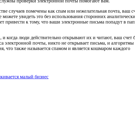
 службы проверки электронной почты помогают вам.
тве случаев помечены как спам или нежелательная почта, ваш с
е можете увидеть это без использования сторонних аналитическ
жет привести к тому, что ваши электронные письма попадут в па
 и когда люди действительно открывают их и читают, ваш счет 
еса электронной почты, никто не открывает письма, и алгоритмы
ия, что также называется спамом и является кошмаром каждого
лкивается малый бизнес