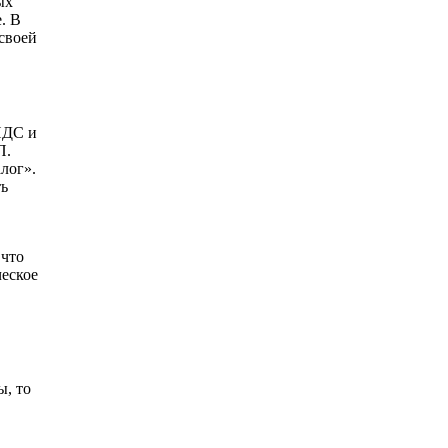
ых
. В
 своей
НДС и
П.
лог».
ть
 что
ческое
ы, то