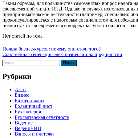
Таким образом, для большинства самозанятых вопрос налога на
своевременной уплате НПД. Однако, в случаях использования 
предпринимательской деятельности (например, специально об
проконсультироваться с налоговым специалистом для избежан
помнить, что своевременная и корректная уплата налогов – зал
Нет статей по теме.
Навигация
Польза бизнес-курсов: почему они стоят того?
Собственная генерация электроэнергии на предприятии
по
записям
Рубрики
Акты
Бизнес
Бизнес-планы
Больничный лист
Бухгалтерия
Бухгалтерская отчетность
Ведение
Ведение ИП
Взносы и платежи