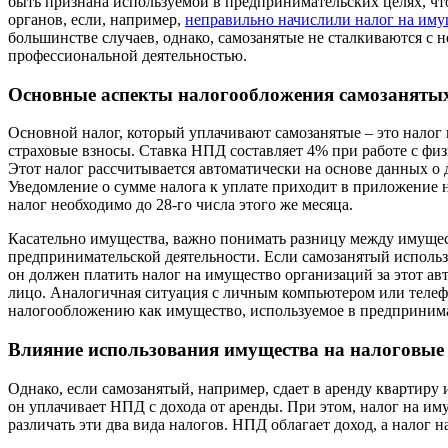
быть признана используемой в предпринимательских целях, чт
органов, если, например,
неправильно начислили налог на иму
большинстве случаев, однако, самозанятые не сталкиваются с 
профессиональной деятельностью.
Основные аспекты налогообложения самозаняты
Основной налог, который уплачивают самозанятые – это нало
страховые взносы. Ставка НПД составляет 4% при работе с ф
Этот налог рассчитывается автоматически на основе данных о
Уведомление о сумме налога к уплате приходит в приложение н
налог необходимо до 28-го числа этого же месяца.
Касательно имущества, важно понимать разницу между имуще
предпринимательской деятельности. Если самозанятый использу
он должен платить налог на имущество организаций за этот а
лицо. Аналогичная ситуация с личным компьютером или телеф
налогообложению как имущество, используемое в предпринима
Влияние использования имущества на налоговые 
Однако, если самозанятый, например, сдает в аренду квартиру 
он уплачивает НПД с дохода от аренды. При этом, налог на им
различать эти два вида налогов. НПД облагает доход, а налог 