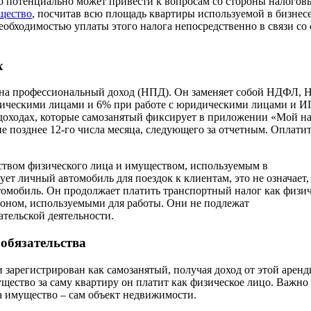
о потенциально может привести к вопросам со стороны налогов
щество
, посчитав всю площадь квартиры используемой в бизнесе
необходимостью уплаты этого налога непосредственно в связи со
х
г на профессиональный доход (НПД). Он заменяет собой НДФЛ, 
изическими лицами и 6% при работе с юридическими лицами и И
 доходах, которые самозанятый фиксирует в приложении «Мой на
е позднее 12-го числа месяца, следующего за отчетным. Оплати
ством физического лица и имуществом, используемым в
ет личный автомобиль для поездок к клиентам, это не означает,
втомобиль. Он продолжает платить транспортный налог как физи
оном, используемыми для работы. Они не подлежат
тельской деятельности.
обязательства
и зарегистрирован как самозанятый, получая доход от этой аренд
ущество за саму квартиру он платит как физическое лицо. Важно
на имущество – сам объект недвижимости.