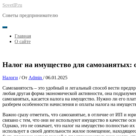
Перейти
SovetIP.ru
к
Советы предпринимателю
содержимому
Главная
О сайте
Налог на имущество для самозанятых: 
Налоги
/ От
Admin
/
06.01.2025
Самозанятость – это удобный и легальный способ вести предпр
любая другая форма экономической активности, она подразумев
самозанятых, касается налога на имущество. Нужно ли его плати
разберем особенности начисления и оплаты налога на имуществ
Важно сразу отметить, что самозанятые, в отличие от ИП и юр
связано с тем, что они не используют имущество в качестве ос
Однако, это не означает, что налог на имущество полностью и
использует в своей деятельности жилое помещение, находящеес