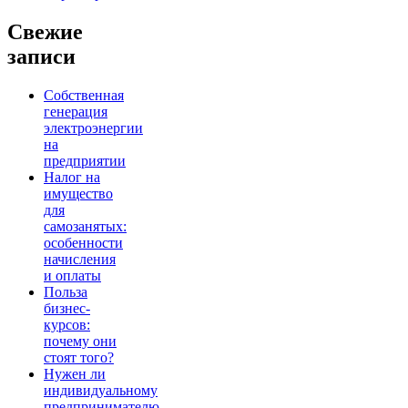
Свежие
записи
Собственная
генерация
электроэнергии
на
предприятии
Налог на
имущество
для
самозанятых:
особенности
начисления
и оплаты
Польза
бизнес-
курсов:
почему они
стоят того?
Нужен ли
индивидуальному
предпринимателю