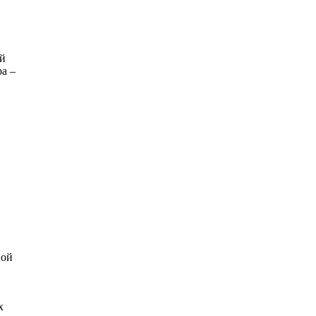
ий
а –
ной
х