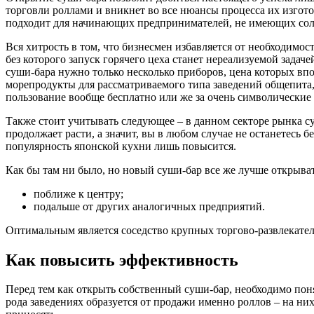
торговли роллами и вникнет во все нюансы процесса их изгот
подходит для начинающих предпринимателей, не имеющих сол
Вся хитрость в том, что бизнесмен избавляется от необходимо
без которого запуск горячего цеха станет нереализуемой задачей
суши-бара нужно только несколько приборов, цена которых вп
морепродукты для рассматриваемого типа заведений общепита,
пользование вообще бесплатно или же за очень символические 
Также стоит учитывать следующее – в данном секторе рынка с
продолжает расти, а значит, вы в любом случае не останетесь 
популярность японской кухни лишь повысится.
Как бы там ни было, но новый суши-бар все же лучше открыват
поближе к центру;
подальше от других аналогичных предприятий.
Оптимальным является соседство крупных торгово-развлекател
Как повысить эффективность
Перед тем как открыть собственный суши-бар, необходимо понят
рода заведениях образуется от продажи именно роллов – на ни