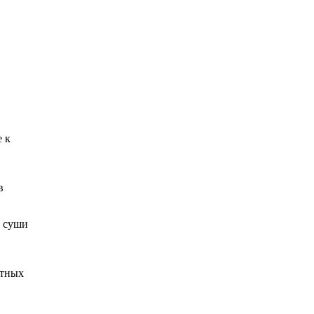
е к
в
у суши
атных