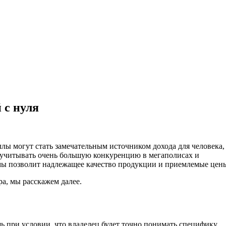
 с нуля
лы могут стать замечательным источником дохода для человека,
 учитывать очень большую конкуренцию в мегаполисах и
мы позволит надлежащее качество продукции и приемлемые цен
ра, мы расскажем далее.
ь при условии, что владелец будет точно понимать специфику