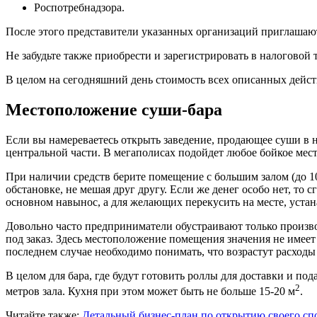
Роспотребнадзора.
После этого представители указанных организаций приглашают
Не забудьте также приобрести и зарегистрировать в налоговой 
В целом на сегодняшний день стоимость всех описанных действи
Местоположение суши-бара
Если вы намереваетесь открыть заведение, продающее суши в н
центральной части. В мегаполисах подойдет любое бойкое место
При наличии средств берите помещение с большим залом (до 10
обстановке, не мешая друг другу. Если же денег особо нет, то с
основном навынос, а для желающих перекусить на месте, устан
Довольно часто предприниматели обустраивают только произв
под заказ. Здесь местоположение помещения значения не имеет 
последнем случае необходимо понимать, что возрастут расходы 
В целом для бара, где будут готовить роллы для доставки и по
2
метров зала. Кухня при этом может быть не больше 15-20 м
.
Читайте также:
Детальный бизнес-план по открытию своего спо