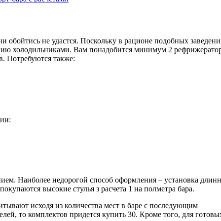
ни обойтись не удастся. Поскольку в рационе подобных заведен
ению холодильниками. Вам понадобится минимум 2 рефрижератор
в. Потребуются также:
ии:
анием. Наиболее недорогой способ оформления – установка длин
покупаются высокие стулья з расчета 1 на полметра бара.
итывают исходя из количества мест в баре с последующим
елей, то комплектов придется купить 30. Кроме того, для готовы