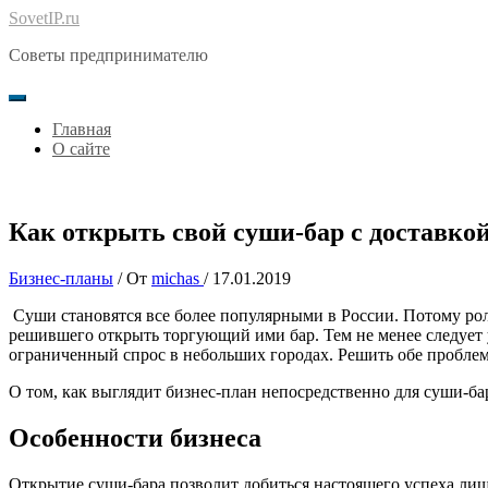
Перейти
SovetIP.ru
к
Советы предпринимателю
содержимому
Главная
О сайте
Как открыть свой суши-бар с доставкой
Бизнес-планы
/ От
michas
/
17.01.2019
Суши становятся все более популярными в России.
Потому рол
решившего открыть торгующий ими бар. Тем не менее следует
ограниченный спрос в небольших городах. Решить обе пробле
О том, как выглядит бизнес-план непосредственно для суши-ба
Особенности бизнеса
Открытие суши-бара позволит добиться настоящего успеха лиш