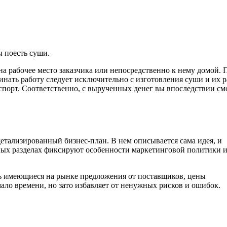
ы поесть суши.
на рабочее место заказчика или непосредственно к нему домой. 
инать работу следует исключительно с изготовления суши и их р
нспорт. Соответственно, с вырученных денег вы впоследствии см
етализированный бизнес-план. В нем описывается сама идея, и
ьных разделах фиксируют особенности маркетинговой политики 
ь имеющиеся на рынке предложения от поставщиков, цены
мало времени, но зато избавляет от ненужных рисков и ошибок.