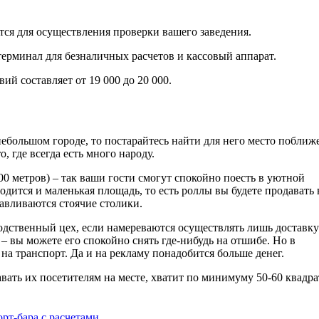
ся для осуществления проверки вашего заведения.
терминал для безналичных расчетов и кассовый аппарат.
й составляет от 19 000 до 20 000.
ебольшом городе, то постарайтесь найти для него место поближ
, где всегда есть много народу.
0 метров) – так ваши гости смогут спокойно поесть в уютной
годится и маленькая площадь, то есть роллы вы будете продавать 
авливаются стоячие столики.
одственный цех, если намереваются осуществлять лишь доставк
– вы можете его спокойно снять где-нибудь на отшибе. Но в
на транспорт. Да и на рекламу понадобится больше денег.
давать их посетителям на месте, хватит по минимуму 50-60 квадр
рт-бара с расчетами