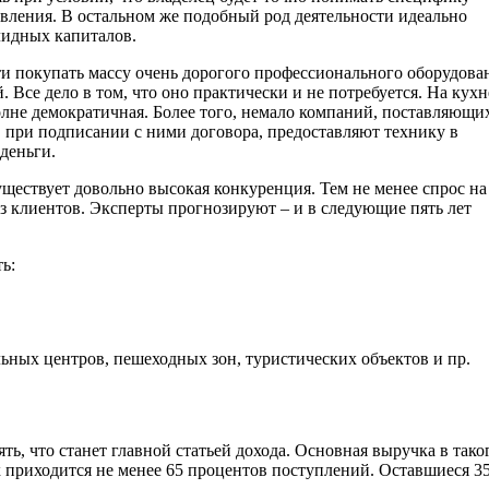
овления. В остальном же подобный род деятельности идеально
идных капиталов.
сти покупать массу очень дорогого профессионального оборудова
. Все дело в том, что оно практически и не потребуется. На кухн
олне демократичная. Более того, немало компаний, поставляющи
 при подписании с ними договора, предоставляют технику в
деньги.
уществует довольно высокая конкуренция. Тем не менее спрос н
без клиентов. Эксперты прогнозируют – и в следующие пять лет
ь:
ьных центров, пешеходных зон, туристических объектов и пр.
ь, что станет главной статьей дохода. Основная выручка в тако
х приходится не менее 65 процентов поступлений. Оставшиеся 3