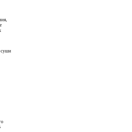
ния,
е
х
а суши
го
5